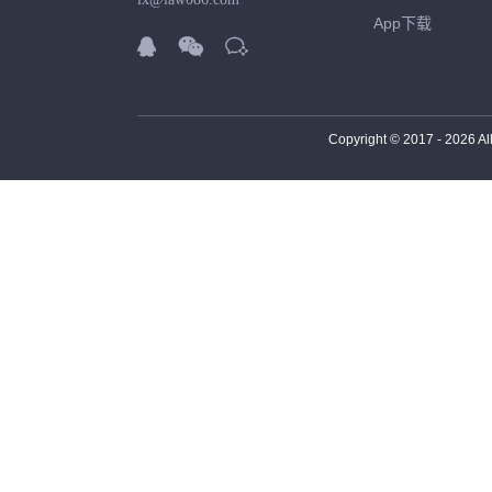
App下载



Copyright © 2017 -
2026
Al