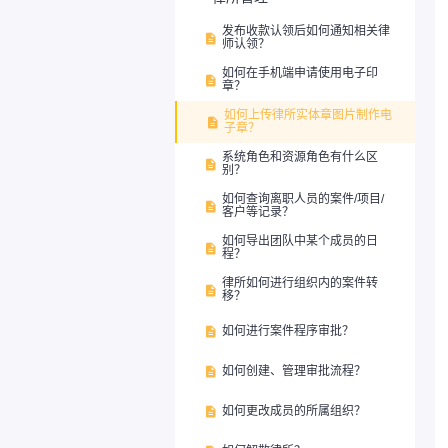
发布收款认领后如何通知相关律

师认领？
如何在手机端申请使用电子印

章？
如何上传律所实体章图片制作电

子章？
系统角色和资源角色有什么区

别？
如何查询离职人员的案件/项目/

客户等记录？
如何导出团队中某个成员的日

程？
律所如何进行组织内的案件转

移？
如何进行案件程序审批？

如何创建、管理审批流程？

如何更改成员的所属组织？
