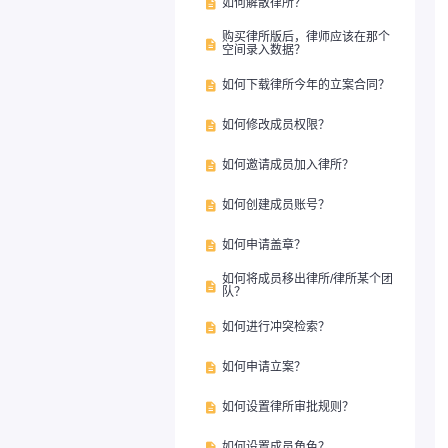
如何解散律所？

购买律所版后，律师应该在那个

空间录入数据？
如何下载律所今年的立案合同？

如何修改成员权限？

如何邀请成员加入律所？

如何创建成员账号？

如何申请盖章？

如何将成员移出律所/律所某个团

队？
如何进行冲突检索？

如何申请立案？

如何设置律所审批规则？

如何设置成员角色？
