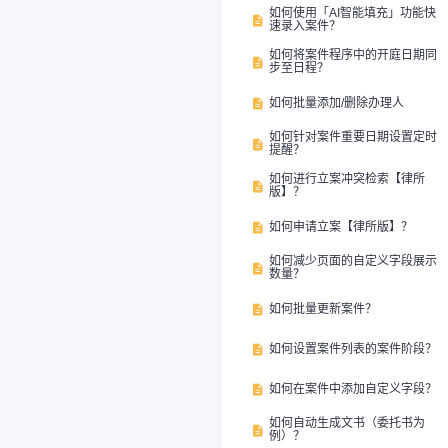
如何使用「AI智能填充」功能快

速录入案件？
如何将案件程序中的开庭日期同

步至日程？
如何批量添加/删除办理人

如何针对案件重要日期设置定时

提醒？
如何进行立案冲突检索【律所

版】？
如何申请立案【律所版】？

如何减少页面的自定义字段展示

数量？
如何批量更新案件？

如何设置案件列表的案件阶段？

如何在案件中添加自定义字段？

如何自动生成文书（委托书为

例）？