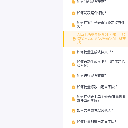
如何分配案件提成？

如何发表案件评论？

如何在案件列表直接添加待办任

务？
AI助手功能介绍系列（四）丨67
类要素式起诉状/答辩状AI一键生

成
如何批量生成法律文书？

如何自动生成文书？（民事起诉

状为例）
如何进行案件查重？

如何批量修改自定义字段 ？

如何在列表上单个修改/批量修改

案件当前阶段？
如何共享案件给其他人？

如何批量创建自定义字段？
