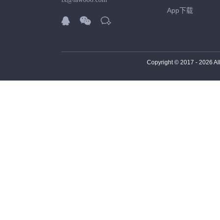
App下载



Copyright © 2017 -
2026
Al