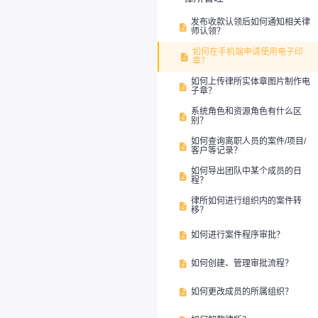
发布收款认领后如何通知相关律

师认领？
如何在手机端申请使用电子印

章？
如何上传律所实体章图片制作电

子章？
系统角色和资源角色有什么区

别？
如何查询离职人员的案件/项目/

客户等记录？
如何导出团队中某个成员的日

程？
律所如何进行组织内的案件转

移？
如何进行案件程序审批？

如何创建、管理审批流程？

如何更改成员的所属组织？
