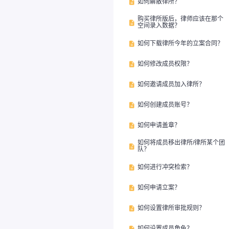
如何解散律所？

购买律所版后，律师应该在那个

空间录入数据？
如何下载律所今年的立案合同？

如何修改成员权限？

如何邀请成员加入律所？

如何创建成员账号？

如何申请盖章？

如何将成员移出律所/律所某个团

队？
如何进行冲突检索？

如何申请立案？

如何设置律所审批规则？

如何设置成员角色？
