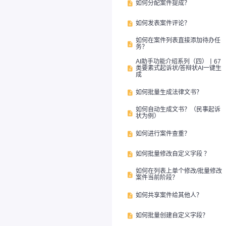
如何分配案件提成？

如何发表案件评论？

如何在案件列表直接添加待办任

务？
AI助手功能介绍系列（四）丨67
类要素式起诉状/答辩状AI一键生

成
如何批量生成法律文书？

如何自动生成文书？（民事起诉

状为例）
如何进行案件查重？

如何批量修改自定义字段 ？

如何在列表上单个修改/批量修改

案件当前阶段？
如何共享案件给其他人？

如何批量创建自定义字段？
