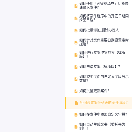
如何使用「AI智能填充」功能快

速录入案件？
如何将案件程序中的开庭日期同

步至日程？
如何批量添加/删除办理人

如何针对案件重要日期设置定时

提醒？
如何进行立案冲突检索【律所

版】？
如何申请立案【律所版】？

如何减少页面的自定义字段展示

数量？
如何批量更新案件？

如何设置案件列表的案件阶段？

如何在案件中添加自定义字段？

如何自动生成文书（委托书为

例）？