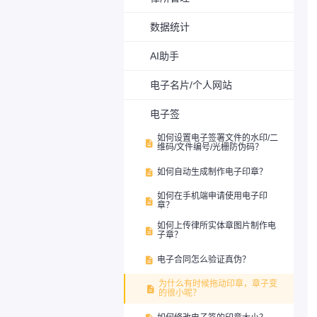
数据统计
AI助手
电子名片/个人网站
电子签
如何设置电子签署文件的水印/二

维码/文件编号/光栅防伪码？
如何自动生成制作电子印章？

如何在手机端申请使用电子印

章？
如何上传律所实体章图片制作电

子章？
电子合同怎么验证真伪？

为什么有时候拖动印章，章子变

的很小呢？