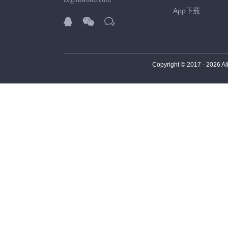
App下载



Copyright © 2017 -
2026
Al