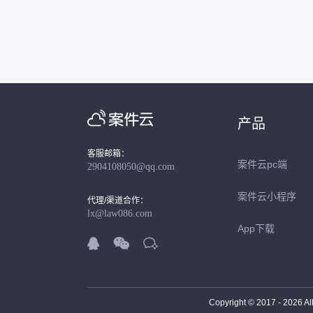
产品
客服邮箱：
案件云pc端
2904108050@qq.com
案件云小程序
代理/渠道合作：
lx@law086.com
App下载



Copyright © 2017 -
2026
Al