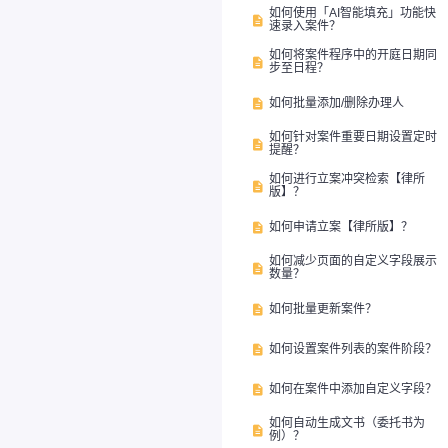
如何使用「AI智能填充」功能快

速录入案件？
如何将案件程序中的开庭日期同

步至日程？
如何批量添加/删除办理人

如何针对案件重要日期设置定时

提醒？
如何进行立案冲突检索【律所

版】？
如何申请立案【律所版】？

如何减少页面的自定义字段展示

数量？
如何批量更新案件？

如何设置案件列表的案件阶段？

如何在案件中添加自定义字段？

如何自动生成文书（委托书为

例）？