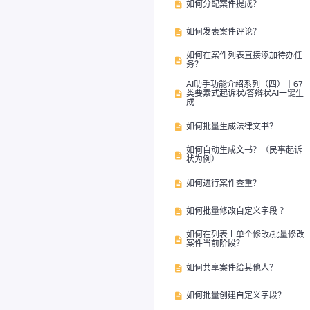
如何分配案件提成？

如何发表案件评论？

如何在案件列表直接添加待办任

务？
AI助手功能介绍系列（四）丨67
类要素式起诉状/答辩状AI一键生

成
如何批量生成法律文书？

如何自动生成文书？（民事起诉

状为例）
如何进行案件查重？

如何批量修改自定义字段 ？

如何在列表上单个修改/批量修改

案件当前阶段？
如何共享案件给其他人？

如何批量创建自定义字段？
