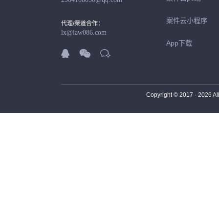
案件云小程序
代理/渠道合作：
lx@law086.com
App下载



Copyright © 2017 -
2026
Al