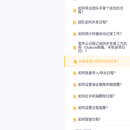
如何导出团队中某个成员的日

程？
团队如何共享日程？

如何用计时器自动记录工作？

案件云日程订阅同步至第三方应
用（Outlook邮箱、手机自带日

历）？
如果查看日程的待办清单？

如何批量导入/导出日程？

如何设置保全期限到期提醒？

如何在手机端删除日程？

如何设置日程提醒？

如何管理日程？
