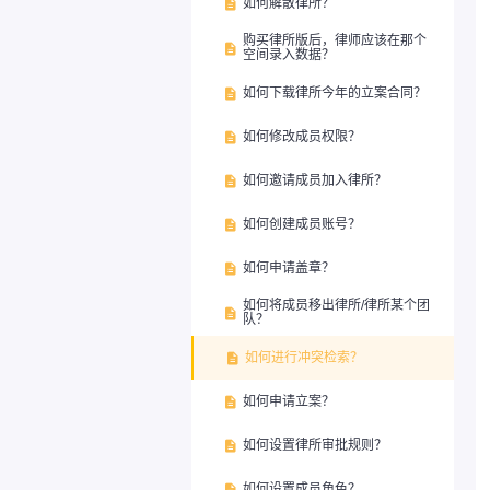
如何解散律所？

购买律所版后，律师应该在那个

空间录入数据？
如何下载律所今年的立案合同？

如何修改成员权限？

如何邀请成员加入律所？

如何创建成员账号？

如何申请盖章？

如何将成员移出律所/律所某个团

队？
如何进行冲突检索？

如何申请立案？

如何设置律所审批规则？

如何设置成员角色？
