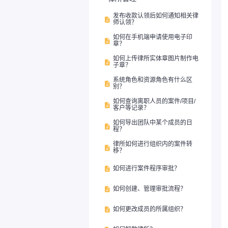
发布收款认领后如何通知相关律

师认领？
如何在手机端申请使用电子印

章？
如何上传律所实体章图片制作电

子章？
系统角色和资源角色有什么区

别？
如何查询离职人员的案件/项目/

客户等记录？
如何导出团队中某个成员的日

程？
律所如何进行组织内的案件转

移？
如何进行案件程序审批？

如何创建、管理审批流程？

如何更改成员的所属组织？
