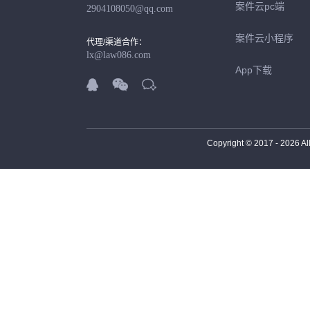
案件云pc端
2904108050@qq.com
案件云小程序
代理/渠道合作：
lx@law086.com
App下载



Copyright © 2017 -
2026
Al