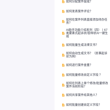
如何分配案件提成？

如何发表案件评论？

如何在案件列表直接添加待办任

务？
AI助手功能介绍系列（四）丨67
类要素式起诉状/答辩状AI一键生

成
如何批量生成法律文书？

如何自动生成文书？（民事起诉

状为例）
如何进行案件查重？

如何批量修改自定义字段 ？

如何在列表上单个修改/批量修改

案件当前阶段？
如何共享案件给其他人？

如何批量创建自定义字段？
