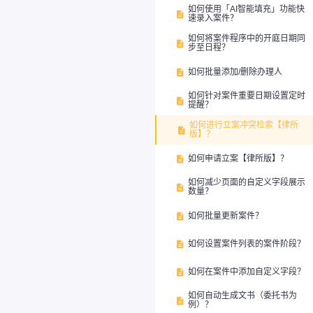
如何使用「AI智能填充」功能快

速录入案件？
如何将案件程序中的开庭日期同

步至日程？
如何批量添加/删除办理人

如何针对案件重要日期设置定时

提醒？
如何进行立案冲突检索【律所

版】？
如何申请立案【律所版】？

如何减少页面的自定义字段展示

数量？
如何批量更新案件？

如何设置案件列表的案件阶段？

如何在案件中添加自定义字段？

如何自动生成文书（委托书为

例）？