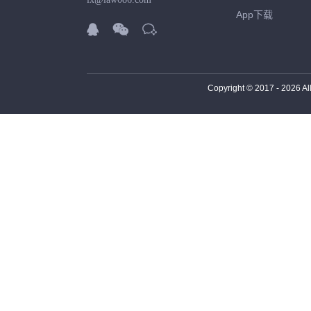
App下载



Copyright © 2017 -
2026
Al