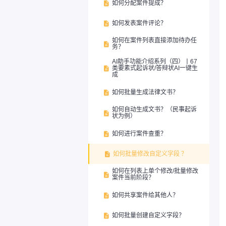
如何分配案件提成？

如何发表案件评论？

如何在案件列表直接添加待办任

务？
AI助手功能介绍系列（四）丨67
类要素式起诉状/答辩状AI一键生

成
如何批量生成法律文书？

如何自动生成文书？（民事起诉

状为例）
如何进行案件查重？

如何批量修改自定义字段 ？

如何在列表上单个修改/批量修改

案件当前阶段？
如何共享案件给其他人？

如何批量创建自定义字段？
