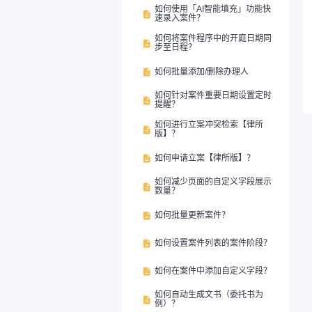
如何使用「AI智能填充」功能快

速录入案件？
如何将案件程序中的开庭日期同

步至日程？
如何批量添加/删除办理人

如何针对案件重要日期设置定时

提醒？
如何进行立案冲突检索【律所

版】？
如何申请立案【律所版】？

如何减少页面的自定义字段展示

数量？
如何批量更新案件？

如何设置案件列表的案件阶段？

如何在案件中添加自定义字段？

如何自动生成文书（委托书为

例）？