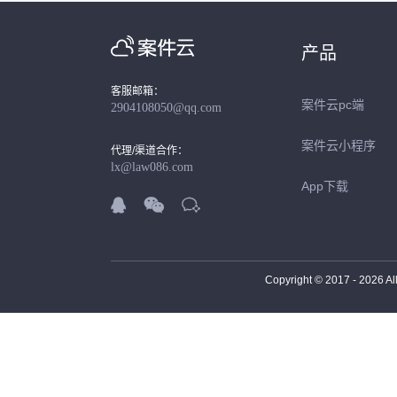
产品
客服邮箱：
案件云pc端
2904108050@qq.com
案件云小程序
代理/渠道合作：
lx@law086.com
App下载



Copyright © 2017 -
2026
Al