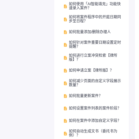
如何使用「AI智能填充」功能快

速录入案件？
如何将案件程序中的开庭日期同

步至日程？
如何批量添加/删除办理人

如何针对案件重要日期设置定时

提醒？
如何进行立案冲突检索【律所

版】？
如何申请立案【律所版】？

如何减少页面的自定义字段展示

数量？
如何批量更新案件？

如何设置案件列表的案件阶段？

如何在案件中添加自定义字段？

如何自动生成文书（委托书为

例）？