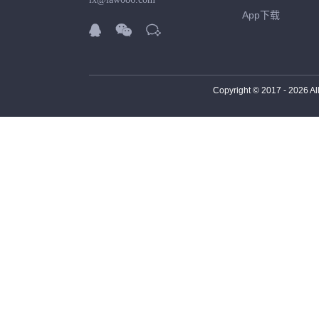
App下载



Copyright © 2017 -
2026
Al