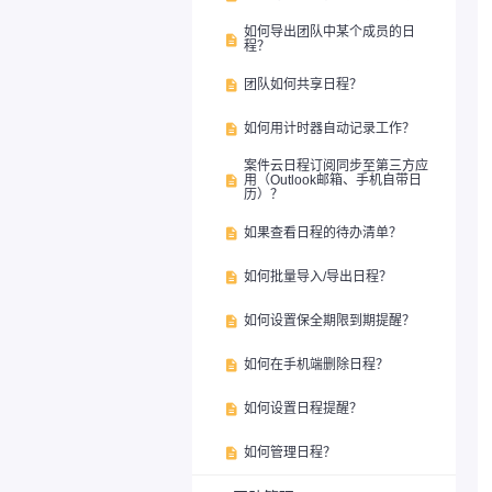
如何导出团队中某个成员的日

程？
团队如何共享日程？

如何用计时器自动记录工作？

案件云日程订阅同步至第三方应
用（Outlook邮箱、手机自带日

历）？
如果查看日程的待办清单？

如何批量导入/导出日程？

如何设置保全期限到期提醒？

如何在手机端删除日程？

如何设置日程提醒？

如何管理日程？
