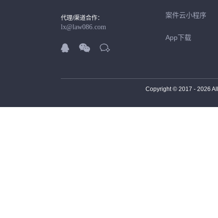
案件云小程序
代理/渠道合作：
lx@law086.com
App下载



Copyright © 2017 -
2026
Al